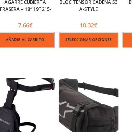
AGARRE CUBIERTA
BLOC TENSOR CADENA S3
B
TRASERA – 18″ 19″ 215-
A-STYLE
225
7.66
€
10.32
€
AÑADIR AL CARRITO
SELECCIONAR OPCIONES