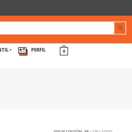
NTIL
PERFIL
0
VISUALIZACIÓN:
88
176
TODO