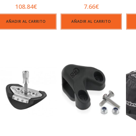
108.84
€
7.66
€
AÑADIR AL CARRITO
AÑADIR AL CARRITO