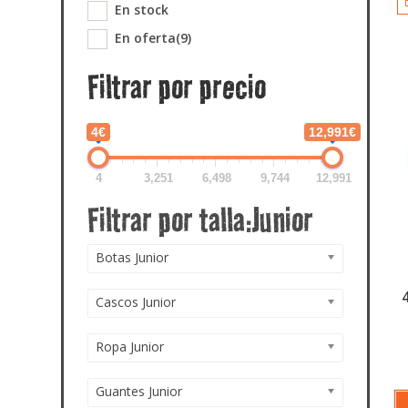
En stock
En oferta
(9)
Filtrar por precio
4€
12,991€
4
3,251
6,498
9,744
12,991
Botas Junior
Cascos Junior
Ropa Junior
Guantes Junior