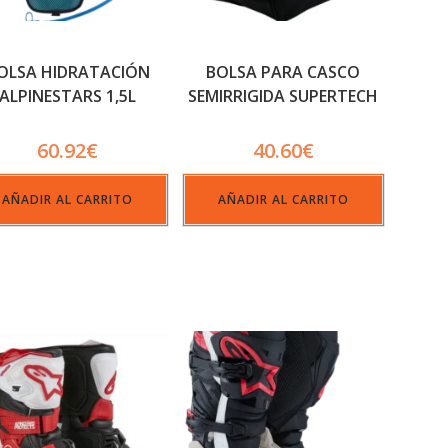
OLSA HIDRATACIÓN
BOLSA PARA CASCO
ALPINESTARS 1,5L
SEMIRRIGIDA SUPERTECH
M8 O M10
60.92
€
40.60
€
AÑADIR AL CARRITO
AÑADIR AL CARRITO