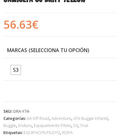
56.63
€
MARCAS
S3
SKU:
DRA-Y74-
Categorías:
AA Off Road
,
Adventure
,
ATV Buggie Infantil
,
Buggie
,
Enduro
,
Equipamiento Piloto
,
S3
,
Trial
Etiquetas:
EQUIPACI?N PILOTO
,
ROPA