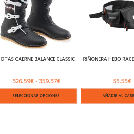
BOTAS GAERNE BALANCE CLASSIC
RIÑONERA HEBO RACE
326.59
€
359.37
€
55.55
€
-
SELECCIONAR OPCIONES
AÑADIR AL CAR