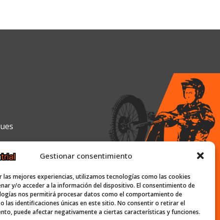
gues
Gestionar consentimiento
0h y de 16:00h a 19:30h
r las mejores experiencias, utilizamos tecnologías como las cookies
nar y/o acceder a la información del dispositivo. El consentimiento de
logías nos permitirá procesar datos como el comportamiento de
 las identificaciones únicas en este sitio. No consentir o retirar el
ish-trial.com
nto, puede afectar negativamente a ciertas características y funciones.