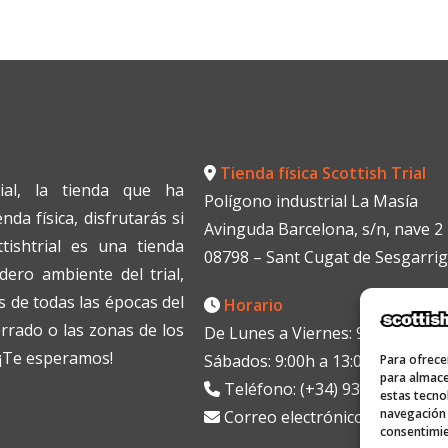
Tienda física Scottish Trial
ial, la tienda que ha
Polígono industrial La Masía
da física, disfrutarás si
Avinguda Barcelona, s/n, nave 2
tishtrial es una tienda
08798 – Sant Cugat de Sesgarri
dero ambiente del trial,
 de todas las épocas del
Horario
errado o las zonas de los
De Lunes a Viernes: 9:00h a 13:0
. ¡Te esperamos!
Sábados: 9:00h a 13:00h
Para ofrece
para almace
Teléfono: (+34) 938199330
estas tecno
navegación o
Correo electrónico:
info@scott
consentimie