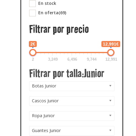
En stock
En oferta
(69)
Filtrar por precio
2€
12,991€
2
3,249
6,496
9,744
12,991
Botas Junior
Cascos Junior
Ropa Junior
Guantes Junior