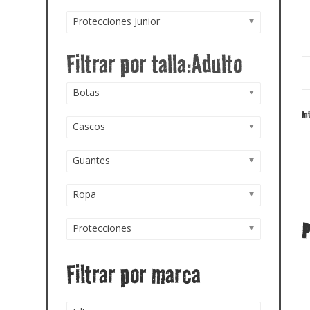
Protecciones Junior
Botas
In
Cascos
Guantes
Ropa
P
Protecciones
Filtrar por marca