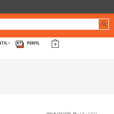
NTIL
PERFIL
0
VISUALIZACIÓN:
88
176
TODO