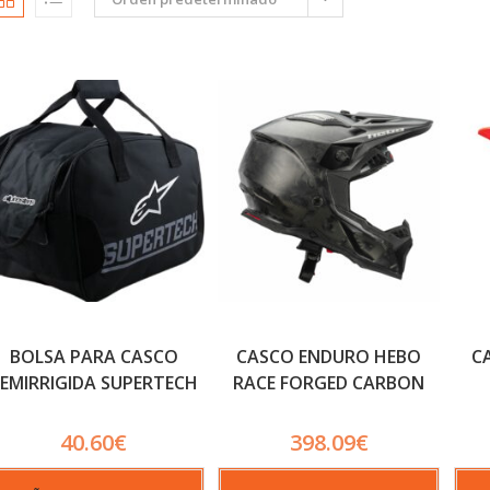
BOLSA PARA CASCO
CASCO ENDURO HEBO
C
EMIRRIGIDA SUPERTECH
RACE FORGED CARBON
M8 O M10
40.60
€
398.09
€