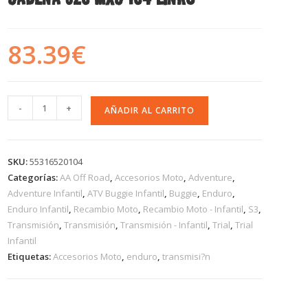
83.39
€
-
+
AÑADIR AL CARRITO
SKU:
55316520104
Categorías:
AA Off Road
,
Accesorios Moto
,
Adventure
,
Adventure Infantil
,
ATV Buggie Infantil
,
Buggie
,
Enduro
,
Enduro Infantil
,
Recambio Moto
,
Recambio Moto - Infantil
,
S3
,
Transmisión
,
Transmisión
,
Transmisión - Infantil
,
Trial
,
Trial
Infantil
Etiquetas:
Accesorios Moto
,
enduro
,
transmisi?n