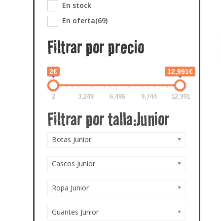
En stock
En oferta
(69)
Filtrar por precio
2€
12,991€
2
3,249
6,496
9,744
12,991
Botas Junior
Cascos Junior
Ropa Junior
Guantes Junior