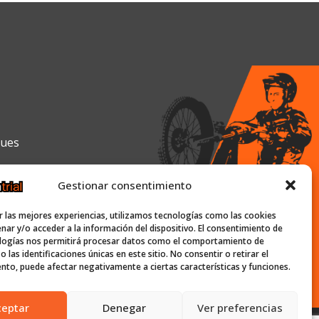
gues
Gestionar consentimiento
0h y de 16:00h a 19:30h
r las mejores experiencias, utilizamos tecnologías como las cookies
nar y/o acceder a la información del dispositivo. El consentimiento de
logías nos permitirá procesar datos como el comportamiento de
 las identificaciones únicas en este sitio. No consentir o retirar el
ish-trial.com
nto, puede afectar negativamente a ciertas características y funciones.
ceptar
Denegar
Ver preferencias