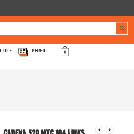
NTIL
PERFIL
0
CADENA 520 MXC 104 LINKS