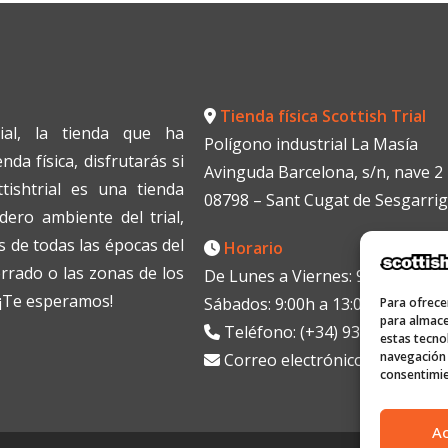
Tienda física Scottish Trial
ial, la tienda que ha
Polígono industrial La Masía
da física, disfrutarás si
Avinguda Barcelona, s/n, nave 2
tishtrial es una tienda
08798 – Sant Cugat de Sesgarri
dero ambiente del trial,
 de todas las épocas del
Horario
errado o las zonas de los
De Lunes a Viernes: 9:00h a 13:0
. ¡Te esperamos!
Sábados: 9:00h a 13:00h
Para ofrece
para almace
Teléfono: (+34) 938199330
estas tecno
navegación o
Correo electrónico:
info@scott
consentimie
A