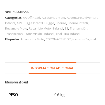
SKU:
CH-1486-57-
Categorías:
AA Off Road
,
Accesorios Moto
,
Adventure
,
Adventure
Infantil
,
ATV Buggie Infantil
,
Buggie
,
Enduro
,
Enduro Infantil
,
Recambio Moto
,
Recambio Moto - Infantil
,
S3
,
Transmisión
,
Transmisión
,
Transmisión - Infantil
,
Trial
,
Trial Infantil
Etiquetas:
Accesorios Moto
,
CORONA/TENSOR
,
transmisi?n
,
trial
INFORMACIÓN ADICIONAL
Información adicional
PESO
0.6 kg