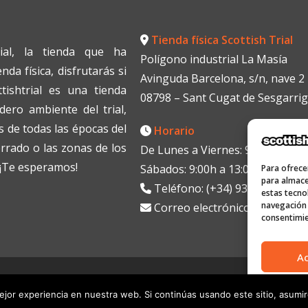
Tienda física Scottish Trial
ial, la tienda que ha
Polígono industrial La Masía
da física, disfrutarás si
Avinguda Barcelona, s/n, nave 2
tishtrial es una tienda
08798 – Sant Cugat de Sesgarri
dero ambiente del trial,
 de todas las épocas del
Horario
errado o las zonas de los
De Lunes a Viernes: 9:00h a 13:0
. ¡Te esperamos!
Sábados: 9:00h a 13:00h
Para ofrece
para almace
Teléfono: (+34) 938199330
estas tecno
navegación o
Correo electrónico:
info@scott
consentimie
A
a
jor experiencia en nuestra web. Si continúas usando este sitio, asumi