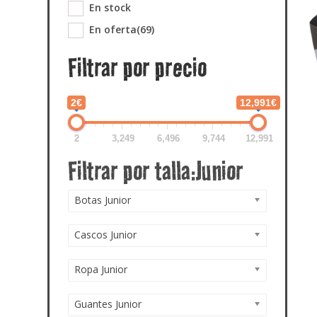
En stock
En oferta
(69)
Filtrar por precio
2€
12,991€
2
3,249
6,496
9,744
12,991
Botas Junior
Cascos Junior
Ropa Junior
Guantes Junior