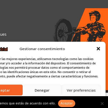
gues
Gestionar consentimiento
0h y de 16:00h a 19:30h
r las mejores experiencias, utilizamos tecnologías como las cookies
nar y/o acceder a la información del dispositivo. El consentimiento de
logías nos permitirá procesar datos como el comportamiento de
 las identificaciones únicas en este sitio. No consentir o retirar el
ish-trial.com
nto, puede afectar negativamente a ciertas características y funciones.
ceptar
Denegar
Ver preferencias
Política de Cookies
Políticas de privacidad
Condiciones de venta
remos que estás de acuerdo con ello.
Aceptar