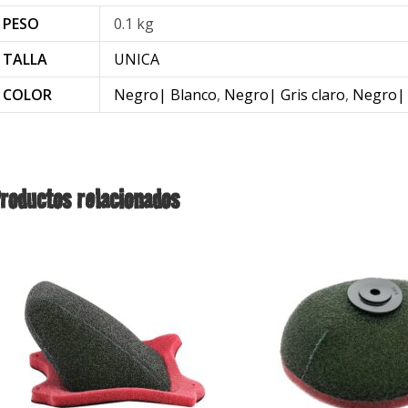
PESO
0.1 kg
TALLA
UNICA
COLOR
Negro| Blanco
,
Negro| Gris claro
,
Negro| 
roductos relacionados