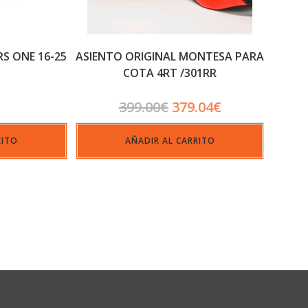
RS ONE 16-25
ASIENTO ORIGINAL MONTESA PARA
COTA 4RT /301RR
399.00
€
379.04
€
RITO
AÑADIR AL CARRITO