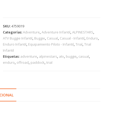
SKU:
4759019
Categorías:
Adventure
,
Adventure Infantil
,
ALPINESTARS
,
ATV Buggie Infantil
,
Buggie
,
Casual
,
Casual - Infantil
,
Enduro
,
Enduro Infantil
,
Equipamiento Piloto - Infantil
,
Trial
,
Trial
Infantil
Etiquetas:
adventure
,
alpinestars
,
atv
,
buggie
,
casual
,
enduro
,
offroad
,
paddock
,
trial
CIONAL