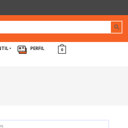
NTIL
PERFIL
0
N.