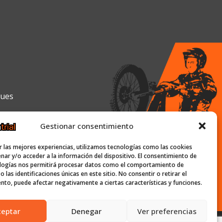
gues
Gestionar consentimiento
0h y de 16:00h a 19:30h
r las mejores experiencias, utilizamos tecnologías como las cookies
nar y/o acceder a la información del dispositivo. El consentimiento de
logías nos permitirá procesar datos como el comportamiento de
 las identificaciones únicas en este sitio. No consentir o retirar el
ish-trial.com
nto, puede afectar negativamente a ciertas características y funciones.
ceptar
Denegar
Ver preferencias