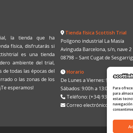
Tienda física Scottish Trial
ial, la tienda que ha
Polígono industrial La Masía
da física, disfrutarás si
Avinguda Barcelona, s/n, nave 2
tishtrial es una tienda
08798 – Sant Cugat de Sesgarri
dero ambiente del trial,
 de todas las épocas del
Horario
errado o las zonas de los
De Lunes a Viernes: 9:00h a 13:0
. ¡Te esperamos!
Sábados: 9:00h a 13:00h
Para ofrece
para almace
Teléfono: (+34) 938199330
estas tecno
navegación o
Correo electrónico:
info@scott
consentimie
A