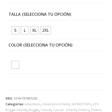
TALLA
S
L
XL
2XL
COLOR
SKU:
1214-731061232
Categorías:
Adventure
,
Adventure Infantil
,
ALPINESTARS
,
ATV
Buggie Infantil
,
Buggie
,
Casual
,
Casual - Infantil
,
Enduro
,
Enduro