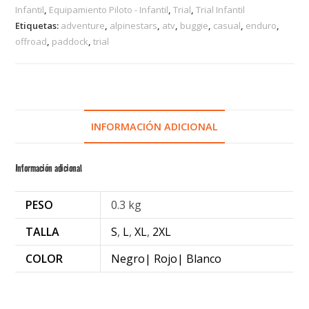
Infantil
,
Equipamiento Piloto - Infantil
,
Trial
,
Trial Infantil
Etiquetas:
adventure
,
alpinestars
,
atv
,
buggie
,
casual
,
enduro
,
offroad
,
paddock
,
trial
INFORMACIÓN ADICIONAL
Información adicional
PESO
0.3 kg
TALLA
S
,
L
,
XL
,
2XL
COLOR
Negro| Rojo| Blanco