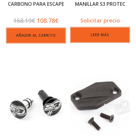
CARBONO PARA ESCAPE
MANILLAR S3 PROTEC
MONTESA COTA 4RT
168.19
€
108.78
€
Solicitar precio
LEER MÁS
AÑADIR AL CARRITO