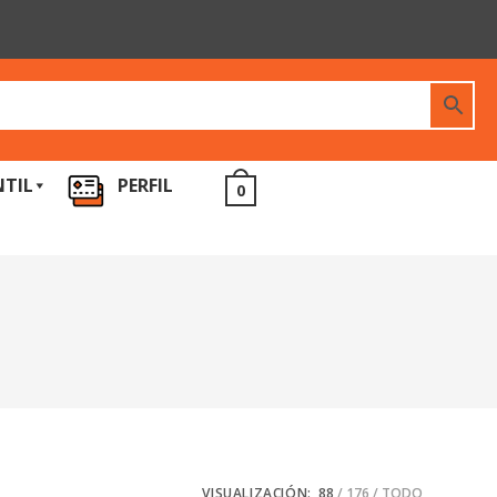
NTIL
PERFIL
0
VISUALIZACIÓN:
88
176
TODO