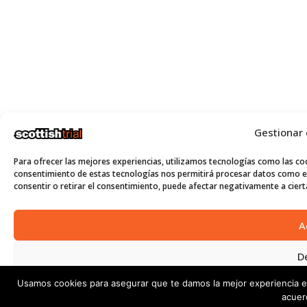
Gestionar
Para ofrecer las mejores experiencias, utilizamos tecnologías como las coo
consentimiento de estas tecnologías nos permitirá procesar datos como el
consentir o retirar el consentimiento, puede afectar negativamente a cierta
A
D
Usamos cookies para asegurar que te damos la mejor experiencia e
Ver p
acuer