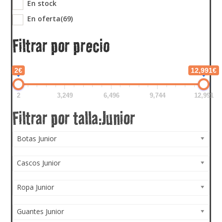
En stock
En oferta
(69)
Filtrar por precio
2€
12,991€
2
3,249
6,496
9,744
12,991
Botas Junior
Cascos Junior
Ropa Junior
Guantes Junior