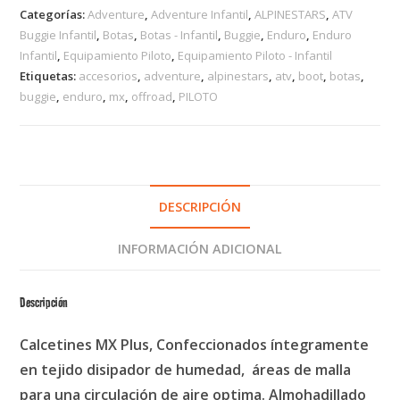
Categorías:
Adventure
,
Adventure Infantil
,
ALPINESTARS
,
ATV
Buggie Infantil
,
Botas
,
Botas - Infantil
,
Buggie
,
Enduro
,
Enduro
Infantil
,
Equipamiento Piloto
,
Equipamiento Piloto - Infantil
Etiquetas:
accesorios
,
adventure
,
alpinestars
,
atv
,
boot
,
botas
,
buggie
,
enduro
,
mx
,
offroad
,
PILOTO
DESCRIPCIÓN
INFORMACIÓN ADICIONAL
Descripción
Calcetines MX Plus, Confeccionados íntegramente
en tejido disipador de humedad, áreas de malla
para una circulación de aire optima. Almohadillado