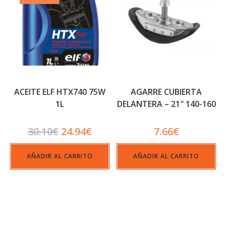
ACEITE ELF HTX740 75W
AGARRE CUBIERTA
1L
DELANTERA – 21″ 140-160
31MM
30.10
€
24.94
€
7.66
€
AÑADIR AL CARRITO
AÑADIR AL CARRITO