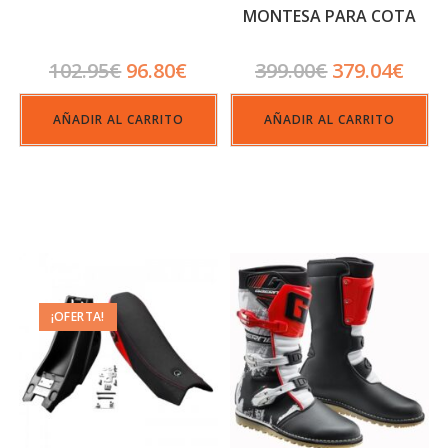
MONTESA PARA COTA
4RT /301RR
102.95
€
96.80
€
399.00
€
379.04
€
AÑADIR AL CARRITO
AÑADIR AL CARRITO
¡OFERTA!