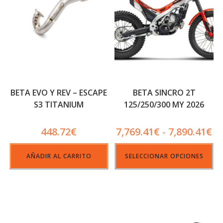
BETA EVO Y REV – ESCAPE
BETA SINCRO 2T
S3 TITANIUM
125/250/300 MY 2026
448.72
€
7,769.41
€
7,890.41
€
-
AÑADIR AL CARRITO
SELECCIONAR OPCIONES