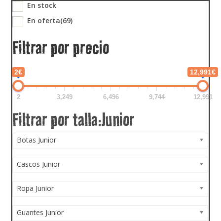
En stock
En oferta
(69)
Filtrar por precio
2€
12,991€
2
3,249
6,496
9,744
12,991
Botas Junior
Cascos Junior
Ropa Junior
Guantes Junior