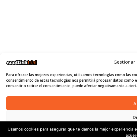
Gestionar
Para ofrecer las mejores experiencias, utilizamos tecnologías como las coo
consentimiento de estas tecnologías nos permitirá procesar datos como el
consentir o retirar el consentimiento, puede afectar negativamente a cierta
A
D
Usamos cookies para asegurar que te damos la mejor experiencia e
Ver p
acuer