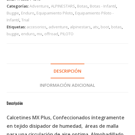
Categorías:
Adventure
,
ALPINESTARS
,
Botas
,
Botas - Infantil
,
Buggie
,
Enduro
,
Equipamiento Piloto
,
Equipamiento Piloto -
Infantil
,
Trial
Etiquetas:
accesorios
,
adventure
,
alpinestars
,
atv
,
boot
,
botas
,
buggie
,
enduro
,
mx
,
offroad
,
PILOTO
DESCRIPCIÓN
INFORMACIÓN ADICIONAL
Descripción
Calcetines MX Plus, Confeccionados íntegramente
en tejido disipador de humedad, áreas de malla
para una circulación de aire optima. Almohadillado