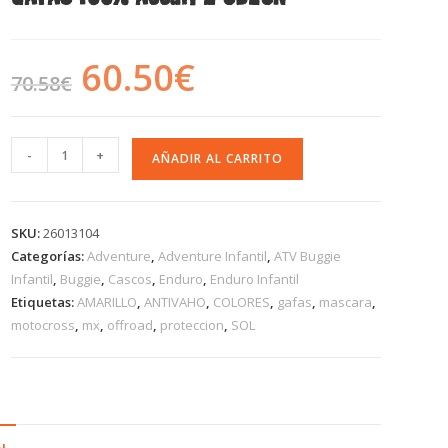
60.50
€
70.58
€
-
+
AÑADIR AL CARRITO
SKU:
26013104
Categorías:
Adventure
,
Adventure Infantil
,
ATV Buggie
Infantil
,
Buggie
,
Cascos
,
Enduro
,
Enduro Infantil
Etiquetas:
AMARILLO
,
ANTIVAHO
,
COLORES
,
gafas
,
mascara
,
motocross
,
mx
,
offroad
,
proteccion
,
SOL