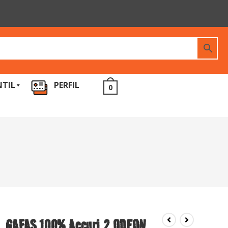
NTIL
PERFIL
0
GAFAS 100% Accuri 2 ODEON