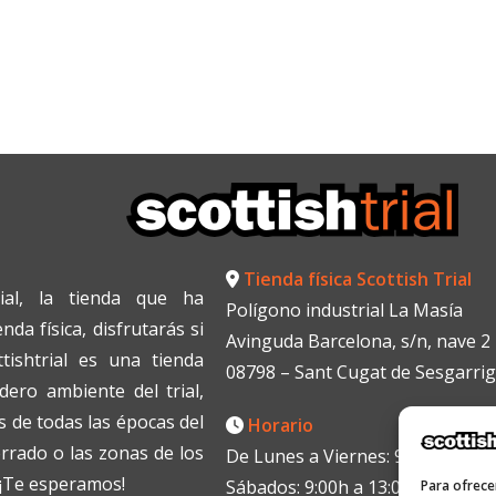
Tienda física Scottish Trial
ial, la tienda que ha
Polígono industrial La Masía
da física, disfrutarás si
Avinguda Barcelona, s/n, nave 2
tishtrial es una tienda
08798 – Sant Cugat de Sesgarri
dero ambiente del trial,
 de todas las épocas del
Horario
errado o las zonas de los
De Lunes a Viernes: 9:00h a 13:0
. ¡Te esperamos!
Sábados: 9:00h a 13:00h
Para ofrece