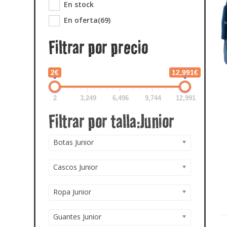
En stock
En oferta
(69)
Filtrar por precio
2€
12,991€
2
3,249
6,496
9,744
12,991
Botas Junior
Cascos Junior
Ropa Junior
Guantes Junior