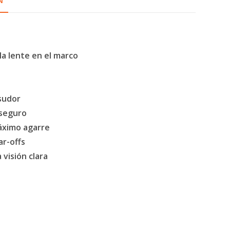
N
a lente en el marco
 sudor
 seguro
áximo agarre
ar-offs
visión clara