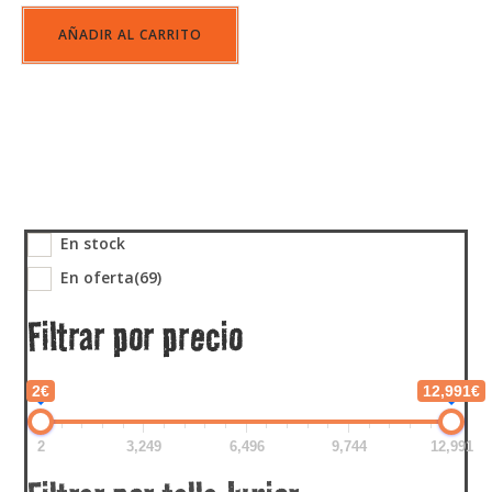
AÑADIR AL CARRITO
En stock
En oferta
(69)
Filtrar por precio
2€
12,991€
2
3,249
6,496
9,744
12,991