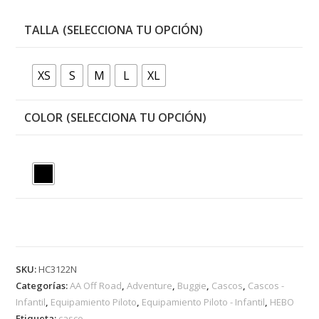
TALLA
XS
S
M
L
XL
COLOR
SKU:
HC3122N
Categorías:
AA Off Road
,
Adventure
,
Buggie
,
Cascos
,
Cascos -
Infantil
,
Equipamiento Piloto
,
Equipamiento Piloto - Infantil
,
HEBO
Etiqueta:
casco