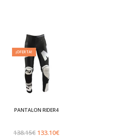
¡OFERTA!
PANTALON RIDER4
138.15
€
133.10
€