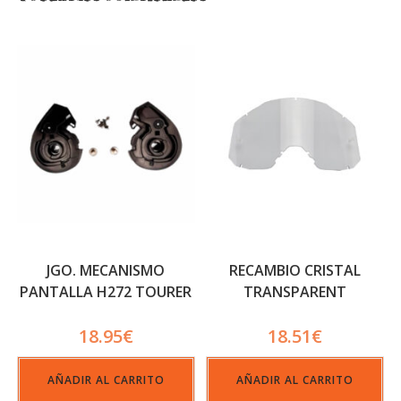
JGO. MECANISMO
RECAMBIO CRISTAL
PANTALLA H272 TOURER
TRANSPARENT
IV (HC3121-HC3122)
QUANTUM
18.95
€
18.51
€
AÑADIR AL CARRITO
AÑADIR AL CARRITO