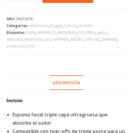
SKU:
26013476
Categorías:
Adventure
,
Buggie
,
Cascos
,
Enduro
Etiquetas:
100%
,
AMARILLO
,
ANTIVAHO
,
COLORES
,
gafas
,
mascara
,
motocross
,
mx
,
NARANJA
,
NEGRO
,
offroad
,
ORANGE
,
proteccion
,
SOL
DESCRIPCIÓN
Descripción
Espuma facial triple capa ultragruesa que
absorbe el sudor
Compatible con tear-offs de triple poste para un