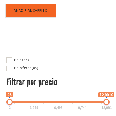
AÑADIR AL CARRITO
En stock
En oferta
(69)
Filtrar por precio
2€
12,991€
2
3,249
6,496
9,744
12,991