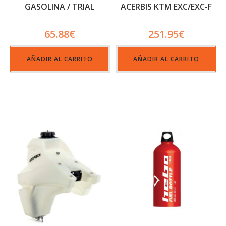
GASOLINA / TRIAL
ACERBIS KTM EXC/EXC-F
PETROL TANK 1.000CC
20/22 12 L. NEGRO
65.88
€
251.95
€
AÑADIR AL CARRITO
AÑADIR AL CARRITO