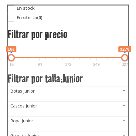
En stock
En oferta
(0)
Filtrar por precio
16€
327€
16
94
172
249
327
Botas Junior
Cascos Junior
Ropa Junior
Guantes Junior