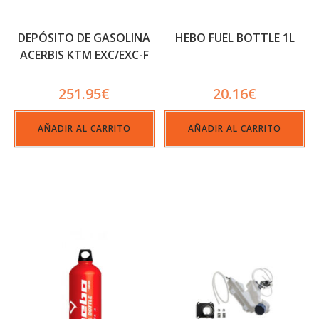
DEPÓSITO DE GASOLINA
HEBO FUEL BOTTLE 1L
ACERBIS KTM EXC/EXC-F
20/22 12 L.
TRANSPARENTE
251.95
€
20.16
€
AÑADIR AL CARRITO
AÑADIR AL CARRITO