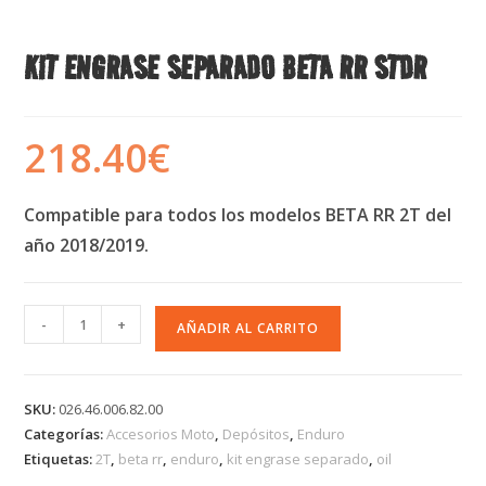
KIT ENGRASE SEPARADO BETA RR STDR
218.40
€
Compatible para todos los modelos BETA RR 2T del
año 2018/2019.
-
+
AÑADIR AL CARRITO
SKU:
026.46.006.82.00
Categorías:
Accesorios Moto
,
Depósitos
,
Enduro
Etiquetas:
2T
,
beta rr
,
enduro
,
kit engrase separado
,
oil