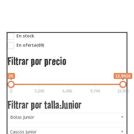
En stock
En oferta
(69)
Filtrar por precio
2€
12,991€
2
3,249
6,496
9,744
12,991
Botas Junior
Cascos Junior