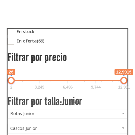
En stock
En oferta
(69)
Filtrar por precio
2€
12,991€
2
3,249
6,496
9,744
12,991
Botas Junior
Cascos Junior