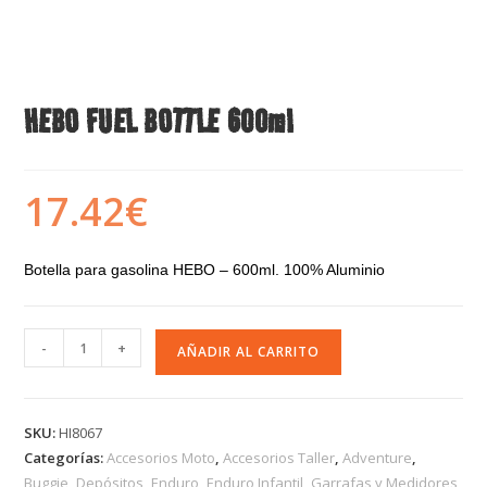
HEBO FUEL BOTTLE 600ml
17.42
€
Botella para gasolina HEBO – 600ml. 100% Aluminio
-
+
AÑADIR AL CARRITO
SKU:
HI8067
Categorías:
Accesorios Moto
,
Accesorios Taller
,
Adventure
,
Buggie
,
Depósitos
,
Enduro
,
Enduro Infantil
,
Garrafas y Medidores
,