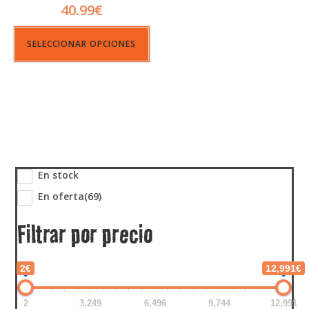
40.99
€
SELECCIONAR OPCIONES
En stock
En oferta
(69)
Filtrar por precio
2€
12,991€
2
3,249
6,496
9,744
12,991