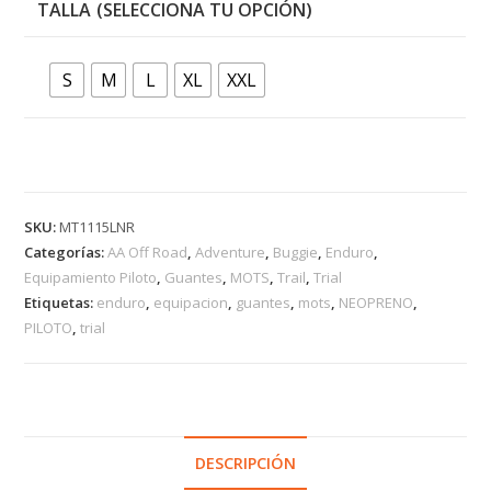
TALLA
S
M
L
XL
XXL
SKU:
MT1115LNR
Categorías:
AA Off Road
,
Adventure
,
Buggie
,
Enduro
,
Equipamiento Piloto
,
Guantes
,
MOTS
,
Trail
,
Trial
Etiquetas:
enduro
,
equipacion
,
guantes
,
mots
,
NEOPRENO
,
PILOTO
,
trial
DESCRIPCIÓN