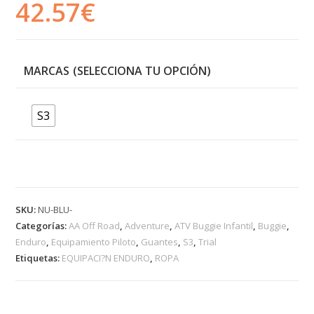
42.57
€
MARCAS
S3
SKU:
NU-BLU-
Categorías:
AA Off Road
,
Adventure
,
ATV Buggie Infantil
,
Buggie
,
Enduro
,
Equipamiento Piloto
,
Guantes
,
S3
,
Trial
Etiquetas:
EQUIPACI?N ENDURO
,
ROPA