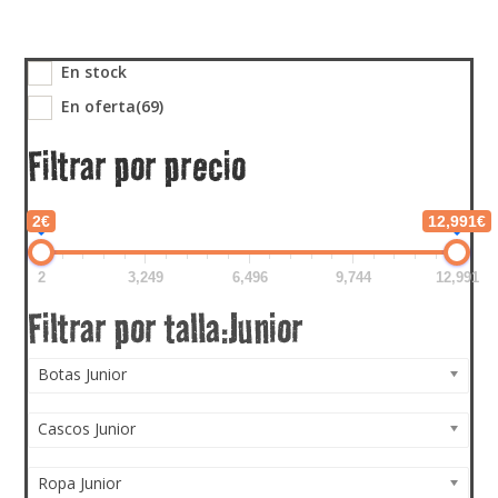
En stock
En oferta
(69)
Filtrar por precio
2€
12,991€
2
3,249
6,496
9,744
12,991
Botas Junior
Cascos Junior
Ropa Junior