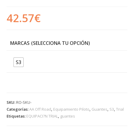
42.57
€
MARCAS
S3
SKU:
RO-SKU-
Categorías:
AA Off Road
,
Equipamiento Piloto
,
Guantes
,
S3
,
Trial
Etiquetas:
EQUIPACI?N TRIAL
,
guantes