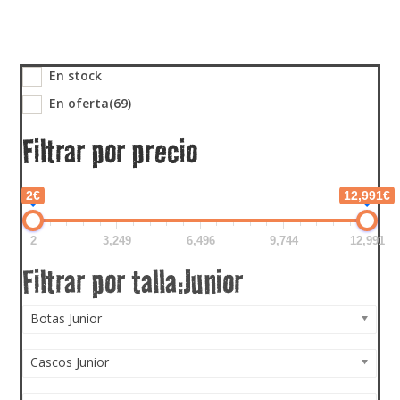
En stock
En oferta
(69)
Filtrar por precio
2€
12,991€
2
3,249
6,496
9,744
12,991
Botas Junior
Cascos Junior