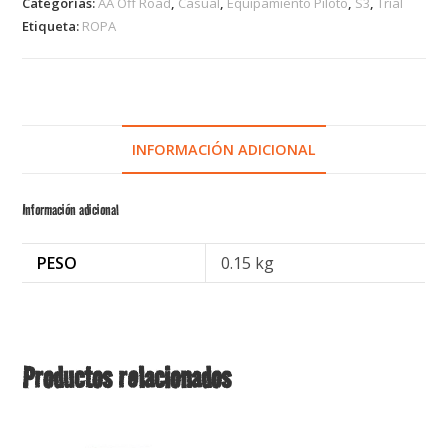
Categorías:
AA Off Road
,
Casual
,
Equipamiento Piloto
,
S3
,
Trial
Etiqueta:
ROPA
INFORMACIÓN ADICIONAL
Información adicional
PESO
0.15 kg
Productos relacionados