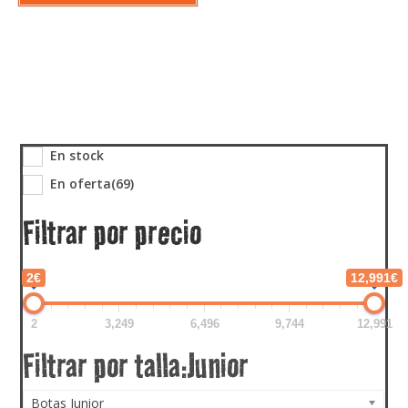
En stock
En oferta
(69)
Filtrar por precio
2€
12,991€
2
3,249
6,496
9,744
12,991
Botas Junior