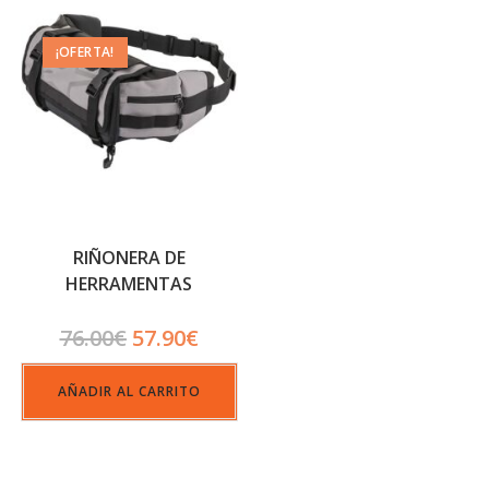
¡OFERTA!
RIÑONERA DE
HERRAMENTAS
ALPINESTARS TECH TOOL
76.00
€
57.90
€
PACK GRIS
AÑADIR AL CARRITO