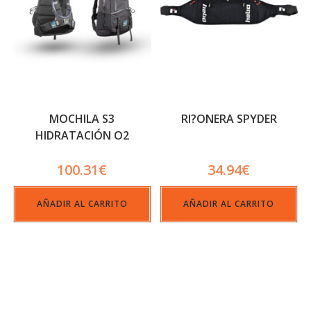
MOCHILA S3
RI?ONERA SPYDER
HIDRATACIÓN O2
MAX_G02
100.31
€
34.94
€
AÑADIR AL CARRITO
AÑADIR AL CARRITO