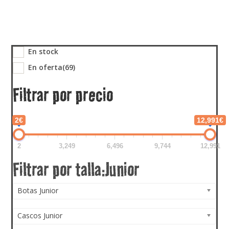
En stock
En oferta
(69)
Filtrar por precio
2€
12,991€
2
3,249
6,496
9,744
12,991
Botas Junior
Cascos Junior