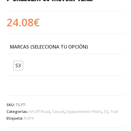
24.08
€
MARCAS
S3
SKU:
TS-FT-
Categorías:
AA Off Road
,
Casual
,
Equipamiento Piloto
,
S3
,
Trial
Etiqueta:
ROPA