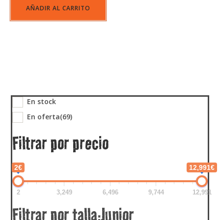
AÑADIR AL CARRITO
En stock
En oferta
(69)
Filtrar por precio
2€
12,991€
2
3,249
6,496
9,744
12,991