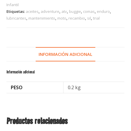
Infantil
Etiquetas:
aceites
,
adventure
,
atv
,
buggie
,
comas
,
enduro
,
lubricantes
,
mantenimiento
,
moto
,
recambio
,
sil
,
trial
INFORMACIÓN ADICIONAL
Información adicional
PESO
0.2 kg
Productos relacionados