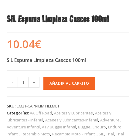
SIL Espuma Limpieza Cascos 100ml
10.04
€
SIL Espuma Limpieza Cascos 100ml
-
+
AÑADIR AL CARRITO
SKU:
CM21-CAPRILIM HELMET
Categorías:
AA Off Road
,
Aceites y Lubricantes
,
Aceites y
lubricantes - Infantil
,
Aceites y Lubricantes-Infantil
,
Adventure
,
Adventure Infantil
,
ATV Buggie Infantil
,
Buggie
,
Enduro
,
Enduro
Infantil
,
Recambio Moto
,
Recambio Moto - Infantil
,
SIL
,
Trial
,
Trial