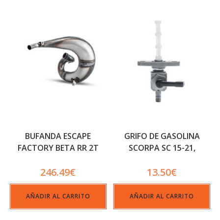
BUFANDA ESCAPE
GRIFO DE GASOLINA
FACTORY BETA RR 2T
SCORPA SC 15-21,
RACING
SHERCO 99-01/06-09/ST
246.49
€
13.50
€
16-21
AÑADIR AL CARRITO
AÑADIR AL CARRITO