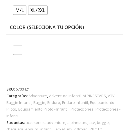
M/L
XL/2XL
COLOR
SKU:
6700421
Categorías:
Adventure
,
Adventure Infantil
,
ALPINESTARS
,
ATV
Buggie Infantil
,
Buggie
,
Enduro
,
Enduro Infantil
,
Equipamiento
Piloto
,
Equipamiento Piloto - Infantil
,
Protecciones
,
Protecciones -
Infantil
Etiquetas:
accesorios
,
adventure
,
alpinestars
,
atv
,
buggie
,
chaqueta
,
enduro
,
infantil
,
jacket
,
mx
,
offroad
,
PILOTO
,