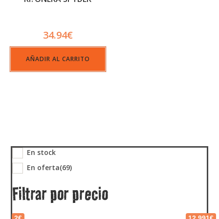
34.94
€
AÑADIR AL CARRITO
En stock
En oferta
(69)
Filtrar por precio
2€
12,991€