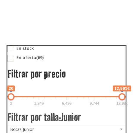
En stock
En oferta
(69)
Filtrar por precio
2€
12,991€
2
3,249
6,496
9,744
12,991
Botas Junior