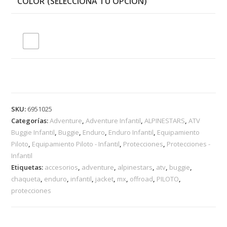
COLOR
SKU:
6951025
Categorías:
Adventure
,
Adventure Infantil
,
ALPINESTARS
,
ATV
Buggie Infantil
,
Buggie
,
Enduro
,
Enduro Infantil
,
Equipamiento
Piloto
,
Equipamiento Piloto - Infantil
,
Protecciones
,
Protecciones -
Infantil
Etiquetas:
accesorios
,
adventure
,
alpinestars
,
atv
,
buggie
,
chaqueta
,
enduro
,
infantil
,
jacket
,
mx
,
offroad
,
PILOTO
,
protecciones