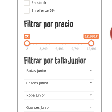
En stock
En oferta
(69)
Filtrar por precio
2€
12,991€
2
3,249
6,496
9,744
12,991
Botas Junior
Cascos Junior
Ropa Junior
Guantes Junior