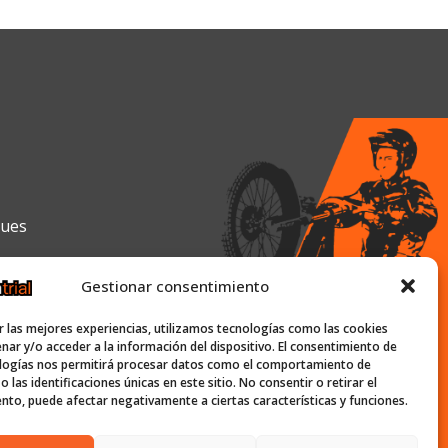
gues
Gestionar consentimiento
0h y de 16:00h a 19:30h
r las mejores experiencias, utilizamos tecnologías como las cookies
nar y/o acceder a la información del dispositivo. El consentimiento de
logías nos permitirá procesar datos como el comportamiento de
 las identificaciones únicas en este sitio. No consentir o retirar el
ish-trial.com
nto, puede afectar negativamente a ciertas características y funciones.