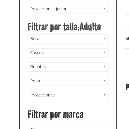
Protecciones Junior
Botas
In
Cascos
Guantes
Ropa
P
Protecciones
Filtrar por marca