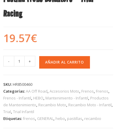
Racing
19.57
€
-
+
AÑADIR AL CARRITO
SKU:
HR8500460
Categorías:
AA Off Road
,
Accesorios Moto
,
Frenos
,
Frenos
,
Frenos - Infantil
,
HEBO
,
Mantenimiento - Infantil
,
Productos
de Mantenimiento
,
Recambio Moto
,
Recambio Moto - Infantil
,
Trial
,
Trial Infantil
Etiquetas:
frenos
,
GENERAL
,
hebo
,
pastillas
,
recambio