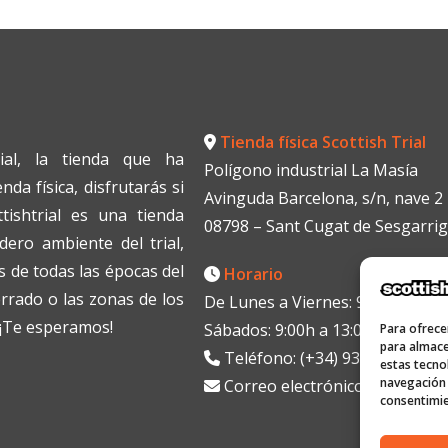
Tienda física Scottish Trial
ial, la tienda que ha
Polígono industrial La Masía
da física, disfrutarás si
Avinguda Barcelona, s/n, nave 2
tishtrial es una tienda
08798 – Sant Cugat de Sesgarri
dero ambiente del trial,
 de todas las épocas del
Horario
errado o las zonas de los
De Lunes a Viernes: 9:00h a 13:0
. ¡Te esperamos!
Sábados: 9:00h a 13:00h
Para ofrece
para almace
Teléfono: (+34) 938199330
estas tecno
navegación o
Correo electrónico:
info@scott
consentimie