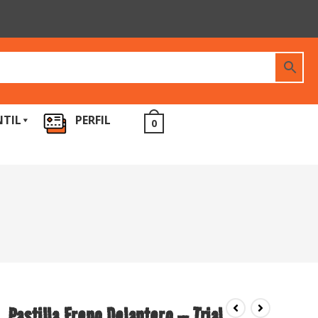
NTIL
PERFIL
0
Pastilla Freno Delantero – Trial