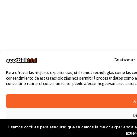
Gestionar
Para ofrecer las mejores experiencias, utilizamos tecnologías como las coo
consentimiento de estas tecnologías nos permitirá procesar datos como el
consentir o retirar el consentimiento, puede afectar negativamente a cierta
A
D
Usamos cookies para asegurar que te damos la mejor experiencia e
Ver p
acuer