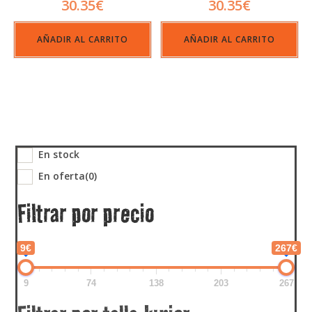
30.35
€
30.35
€
AÑADIR AL CARRITO
AÑADIR AL CARRITO
En stock
En oferta
(0)
Filtrar por precio
9€
267€
9
74
138
203
267