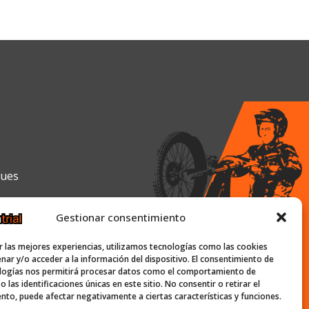
gues
Gestionar consentimiento
0h y de 16:00h a 19:30h
r las mejores experiencias, utilizamos tecnologías como las cookies
nar y/o acceder a la información del dispositivo. El consentimiento de
logías nos permitirá procesar datos como el comportamiento de
 las identificaciones únicas en este sitio. No consentir o retirar el
ish-trial.com
nto, puede afectar negativamente a ciertas características y funciones.