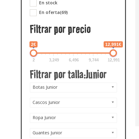
En stock
En oferta
(69)
Filtrar por precio
2€
12,991€
2
3,249
6,496
9,744
12,991
Botas Junior
Cascos Junior
Ropa Junior
Guantes Junior