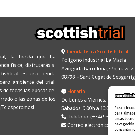
Tienda física Scottish Trial
ial, la tienda que ha
Polígono industrial La Masía
da física, disfrutarás si
Avinguda Barcelona, s/n, nave 2
tishtrial es una tienda
08798 – Sant Cugat de Sesgarri
dero ambiente del trial,
 de todas las épocas del
Horario
errado o las zonas de los
De Lunes a Viernes: 9:00h a 13:0
. ¡Te esperamos!
Sábados: 9:00h a 13:00h
Para ofrece
para almace
Teléfono: (+34) 938199330
estas tecno
navegación o
Correo electrónico:
info@scott
consentimie