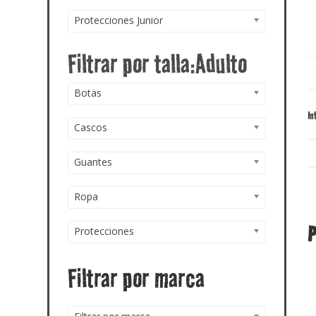
Protecciones Junior
Botas
In
Cascos
Guantes
Ropa
P
Protecciones
Filtrar por marca