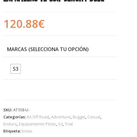
120.88
€
MARCAS
S3
SKU:
AT158-U-
Categorías:
AA Off Road
,
Adventure
,
Buggie
,
Casual
,
Enduro
,
Equipamiento Piloto
,
S3
,
Trial
Etiqueta:
botas