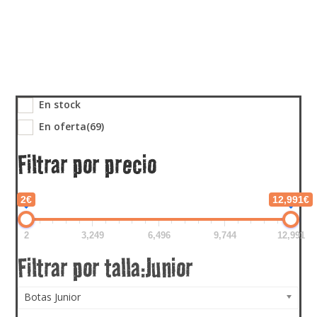
En stock
En oferta
(69)
Filtrar por precio
2€
12,991€
2
3,249
6,496
9,744
12,991
Botas Junior