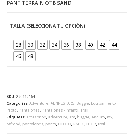
PANT TERRAIN OTB SAND
TALLA
28
30
32
34
36
38
40
42
44
46
48
SKU:
290112164
Categorías:
Adventure
,
ALPINESTARS
,
Buggie
,
Equipamiento
Piloto
,
Pantalones
,
Pantalones - Infantil
,
Trail
Etiquetas:
accesorios
,
adventure
,
atv
,
buggie
,
enduro
,
mx
,
offroad
,
pantalones
,
pants
,
PILOTO
,
RALLY
,
THOR
,
trail