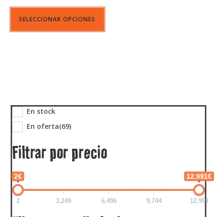
SELECCIONAR OPCIONES
En stock
En oferta
(69)
Filtrar por precio
2€
12,991€
2
3,249
6,496
9,744
12,991