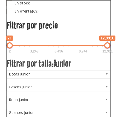
En stock
En oferta
(69)
Filtrar por precio
2€
12,991€
2
3,249
6,496
9,744
12,991
Botas Junior
Cascos Junior
Ropa Junior
Guantes Junior