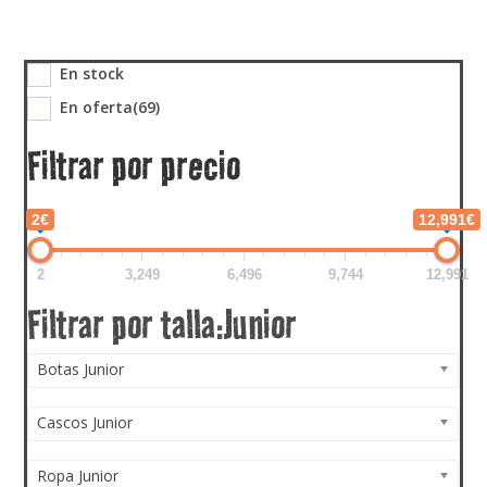
En stock
En oferta
(69)
Filtrar por precio
2€
12,991€
2
3,249
6,496
9,744
12,991
Botas Junior
Cascos Junior
Ropa Junior