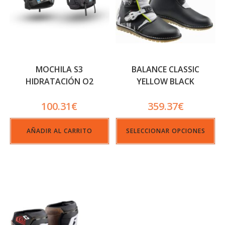
MOCHILA S3
BALANCE CLASSIC
HIDRATACIÓN O2
YELLOW BLACK
MAX_G02
100.31
€
359.37
€
AÑADIR AL CARRITO
SELECCIONAR OPCIONES