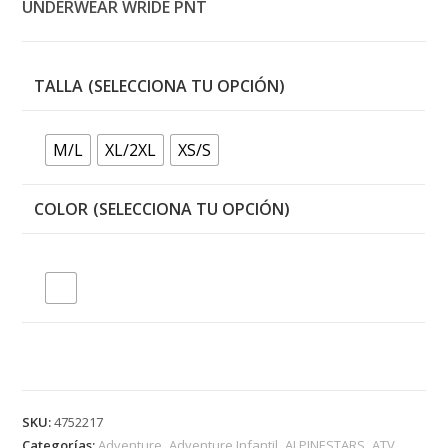
UNDERWEAR WRIDE PNT
TALLA
M/L
XL/2XL
XS/S
COLOR
SKU:
4752217
Categorías:
Adventure
,
Adventure Infantil
,
ALPINESTARS
,
ATV