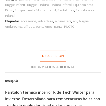
Buggie Infantil
,
Buggie
,
Enduro
,
Enduro Infantil
,
Equipamiento
Piloto
,
Equipamiento Piloto - Infantil
,
Pantalones
,
Pantalones -
Infantil
Etiquetas:
accesorios
,
adventure
,
alpinestars
,
atv
,
buggie
,
enduro
,
mx
,
offroad
,
pantalones
,
pants
,
PILOTO
DESCRIPCIÓN
INFORMACIÓN ADICIONAL
Descripción
Pantalón térmico interior Ride Tech Winter para
invierno. Desarrollado para temperaturas bajas con
tejido de doble densidad en las zonas mas