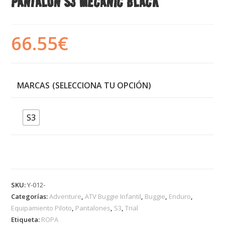
PANTALÓN S3 MECANIC BLACK
66.55
€
MARCAS
S3
SKU:
Y-012-
Categorías:
Adventure
,
ATV Buggie Infantil
,
Buggie
,
Enduro
,
Equipamiento Piloto
,
Pantalones
,
S3
,
Trial
Etiqueta:
ROPA