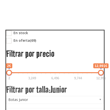
En stock
En oferta
(69)
Filtrar por precio
2€
12,991€
2
3,249
6,496
9,744
12,991
Botas Junior