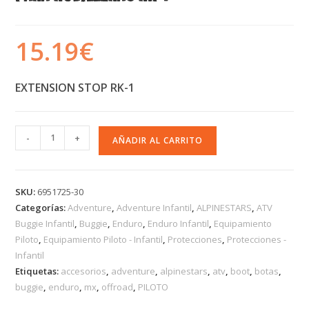
15.19
€
EXTENSION STOP RK-1
-
+
AÑADIR AL CARRITO
SKU:
6951725-30
Categorías:
Adventure
,
Adventure Infantil
,
ALPINESTARS
,
ATV
Buggie Infantil
,
Buggie
,
Enduro
,
Enduro Infantil
,
Equipamiento
Piloto
,
Equipamiento Piloto - Infantil
,
Protecciones
,
Protecciones -
Infantil
Etiquetas:
accesorios
,
adventure
,
alpinestars
,
atv
,
boot
,
botas
,
buggie
,
enduro
,
mx
,
offroad
,
PILOTO