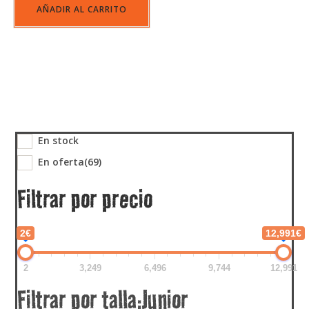
AÑADIR AL CARRITO
En stock
En oferta
(69)
Filtrar por precio
2€
12,991€
2
3,249
6,496
9,744
12,991