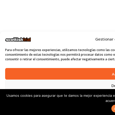
Gestionar
Para ofrecer las mejores experiencias, utilizamos tecnologías como las coo
consentimiento de estas tecnologías nos permitirá procesar datos como el
consentir o retirar el consentimiento, puede afectar negativamente a cierta
A
D
Usamos cookies para asegurar que te damos la mejor experiencia e
Ver p
acuer
Política de Cookies
Políticas