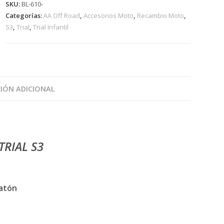
SKU:
BL-610-
Categorías:
AA Off Road
,
Accesorios Moto
,
Recambio Moto
,
S3
,
Trial
,
Trial Infantil
IÓN ADICIONAL
RIAL S3
latón