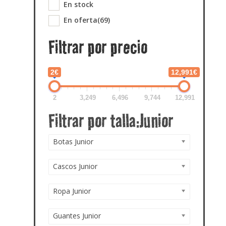
En stock
En oferta
(69)
Filtrar por precio
2€
12,991€
2
3,249
6,496
9,744
12,991
Botas Junior
Cascos Junior
Ropa Junior
Guantes Junior