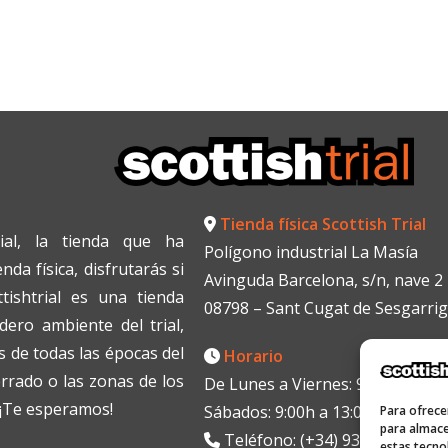
Tienda física Scottish Trial
ial, la tienda que ha
Polígono industrial La Masía
da física, disfrutarás si
Avinguda Barcelona, s/n, nave 2
tishtrial es una tienda
08798 – Sant Cugat de Sesgarri
dero ambiente del trial,
 de todas las épocas del
Horario
errado o las zonas de los
De Lunes a Viernes: 9:00h a 13:0
. ¡Te esperamos!
Sábados: 9:00h a 13:00h
Para ofrece
para almace
Teléfono: (+34) 938199330
estas tecno