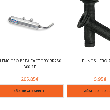
ILENCIOSO BETA FACTORY RR250-
PUÑOS HEBO 
300 2T
205.85
€
5.95
€
AÑADIR AL CARRITO
AÑADIR AL CAR