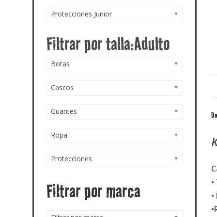
Protecciones Junior
Botas
Cascos
Guantes
De
Ropa
Protecciones
C
•
Filtrar por marca
•
•