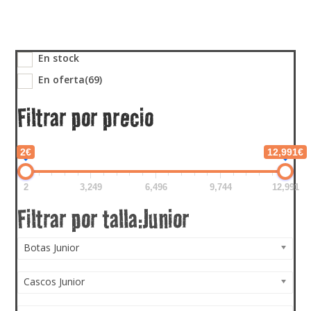
En stock
En oferta
(69)
Filtrar por precio
2€
12,991€
2
3,249
6,496
9,744
12,991
Botas Junior
Cascos Junior