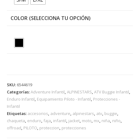
COLOR
SKU:
6544619
Categorías:
Adventure Infantil
,
ALPINESTARS
,
ATV Buggie Infantil
,
Enduro Infantil
,
Equipamiento Piloto - Infantil
,
Protecciones -
Infantil
Etiquetas:
accesorios
,
adventure
,
alpinestars
,
atv
,
buggie
,
chaqueta
,
enduro
,
faja
,
infantil
,
jacket
,
moto
,
mx
,
niña
,
niño
,
offroad
,
PILOTO
,
proteccion
,
protecciones