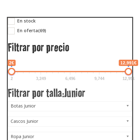
En stock
En oferta
(69)
Filtrar por precio
2€
12,991€
2
3,249
6,496
9,744
12,991
Botas Junior
Cascos Junior
Ropa Junior