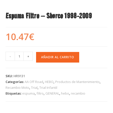
Espuma Filtro – Sherco 1998-2009
10.47
€
-
+
AÑADIR AL CARRITO
SKU:
HR9131
Categorías:
AA Off Road
,
HEBO
,
Productos de Mantenimiento
,
Recambio Moto
,
Trial
,
Trial Infantil
Etiquetas:
espuma
,
filtro
,
GENERAL
,
hebo
,
recambio