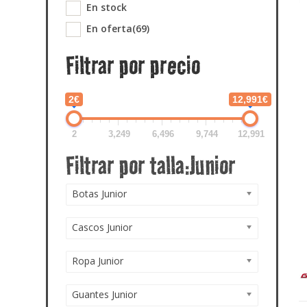
En stock
En oferta
(69)
Filtrar por precio
2€
12,991€
2
3,249
6,496
9,744
12,991
Botas Junior
Cascos Junior
Ropa Junior
Guantes Junior