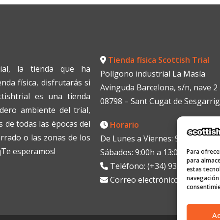
Tienda física Scottish Trial
ial, la tienda que ha
Polígono industrial La Masía
da física, disfrutarás si
Avinguda Barcelona, s/n, nave 2
tishtrial es una tienda
08798 – Sant Cugat de Sesgarri
dero ambiente del trial,
 de todas las épocas del
Horario
errado o las zonas de los
De Lunes a Viernes: 9:00h a 13:0
. ¡Te esperamos!
Sábados: 9:00h a 13:00h
Para ofrece
para almace
Teléfono: (+34) 938199330
estas tecno
navegación o
Correo electrónico:
info@scott
consentimie
A