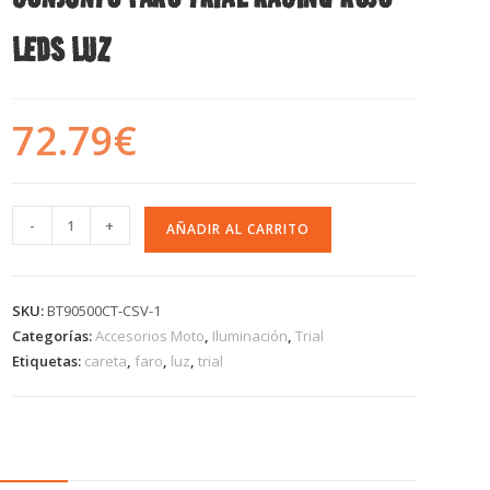
LEDS LUZ
72.79
€
-
+
AÑADIR AL CARRITO
SKU:
BT90500CT-CSV-1
Categorías:
Accesorios Moto
,
Iluminación
,
Trial
Etiquetas:
careta
,
faro
,
luz
,
trial