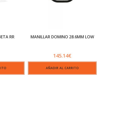
BETA RR
MANILLAR DOMINO 28.6MM LOW
145.14
€
RITO
AÑADIR AL CARRITO