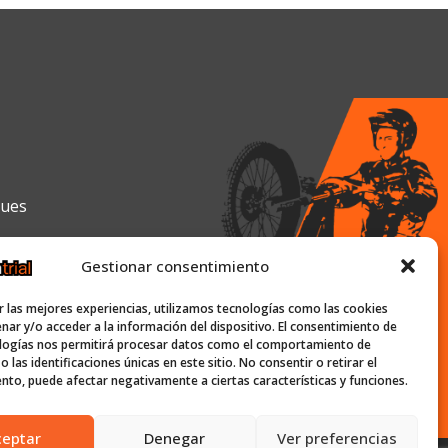
gues
Gestionar consentimiento
0h y de 16:00h a 19:30h
r las mejores experiencias, utilizamos tecnologías como las cookies
nar y/o acceder a la información del dispositivo. El consentimiento de
logías nos permitirá procesar datos como el comportamiento de
 las identificaciones únicas en este sitio. No consentir o retirar el
ish-trial.com
nto, puede afectar negativamente a ciertas características y funciones.
ceptar
Denegar
Ver preferencias