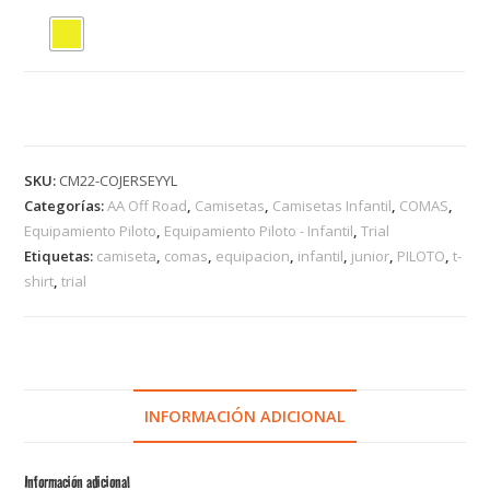
SKU:
CM22-COJERSEYYL
Categorías:
AA Off Road
,
Camisetas
,
Camisetas Infantil
,
COMAS
,
Equipamiento Piloto
,
Equipamiento Piloto - Infantil
,
Trial
Etiquetas:
camiseta
,
comas
,
equipacion
,
infantil
,
junior
,
PILOTO
,
t-
shirt
,
trial
INFORMACIÓN ADICIONAL
Información adicional