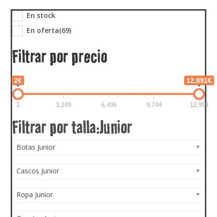
En stock
En oferta
(69)
Filtrar por precio
2€
12,991€
2
3,249
6,496
9,744
12,991
Botas Junior
Cascos Junior
Ropa Junior