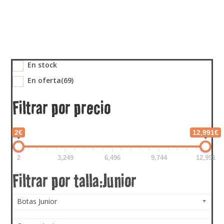
En stock
En oferta
(69)
Filtrar por precio
2€
12,991€
2
3,249
6,496
9,744
12,991
Botas Junior