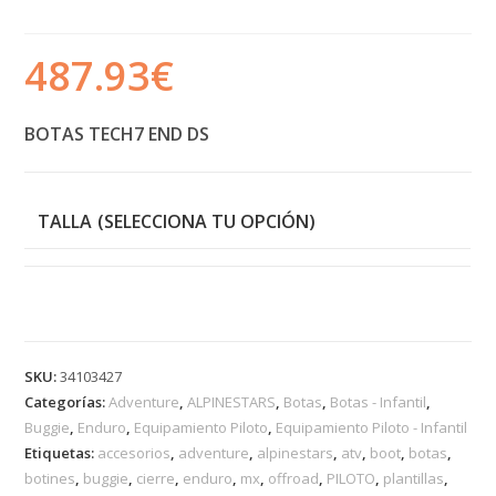
487.93
€
BOTAS TECH7 END DS
TALLA
SKU:
34103427
Categorías:
Adventure
,
ALPINESTARS
,
Botas
,
Botas - Infantil
,
Buggie
,
Enduro
,
Equipamiento Piloto
,
Equipamiento Piloto - Infantil
Etiquetas:
accesorios
,
adventure
,
alpinestars
,
atv
,
boot
,
botas
,
botines
,
buggie
,
cierre
,
enduro
,
mx
,
offroad
,
PILOTO
,
plantillas
,