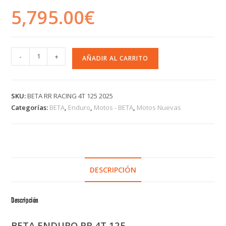
5,795.00
€
-
+
AÑADIR AL CARRITO
SKU:
BETA RR RACING 4T 125 2025
Categorías:
BETA
,
Enduro
,
Motos - BETA
,
Motos Nuevas
DESCRIPCIÓN
Descripción
BETA ENDURO RR 4T 125