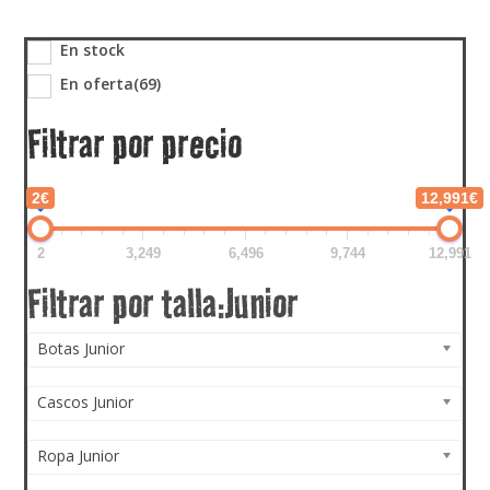
En stock
En oferta
(69)
Filtrar por precio
2€
12,991€
2
3,249
6,496
9,744
12,991
Botas Junior
Cascos Junior
Ropa Junior