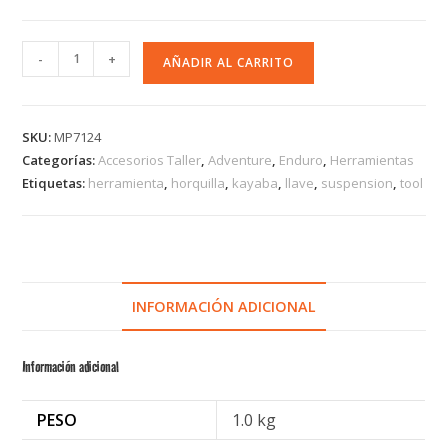
-
+
AÑADIR AL CARRITO
SKU:
MP7124
Categorías:
Accesorios Taller
,
Adventure
,
Enduro
,
Herramientas
Etiquetas:
herramienta
,
horquilla
,
kayaba
,
llave
,
suspension
,
tool
INFORMACIÓN ADICIONAL
Información adicional
PESO
1.0 kg