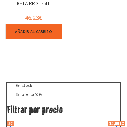
BETA RR 2T- 4T
46.23
€
AÑADIR AL CARRITO
En stock
En oferta
(69)
Filtrar por precio
2€
12,991€