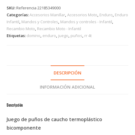
SKU:
Referencia 22185349000
Categorías:
Accesorios Manillar
,
Accesorios Moto
,
Enduro
,
Enduro
Infantil
,
Mandos y Controles
,
Mandos y controles - Infantil
,
Recambio Moto
,
Recambio Moto - Infantil
Etiquetas:
domino
,
enduro
,
juego
,
puños
,
rr 4t
DESCRIPCIÓN
INFORMACIÓN ADICIONAL
Descripción
Juego de puños de caucho termoplástico
bicomponente