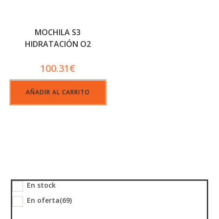
MOCHILA S3
HIDRATACIÓN O2
MAX_G02
100.31
€
AÑADIR AL CARRITO
En stock
En oferta
(69)