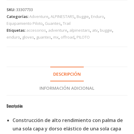
SKU:
33307733
Categorías:
Adventure
,
ALPINESTARS
,
Buggie
,
Enduro
,
Equipamiento Piloto
,
Guantes
,
Trail
Etiquetas:
accesorios
,
adventure
,
alpinestars
,
atv
,
buggie
,
enduro
,
gloves
,
guantes
,
mx
,
offroad
,
PILOTO
DESCRIPCIÓN
INFORMACIÓN ADICIONAL
Descripción
Construcción de alto rendimiento con palma de
una sola capa y dorso elástico de una sola capa