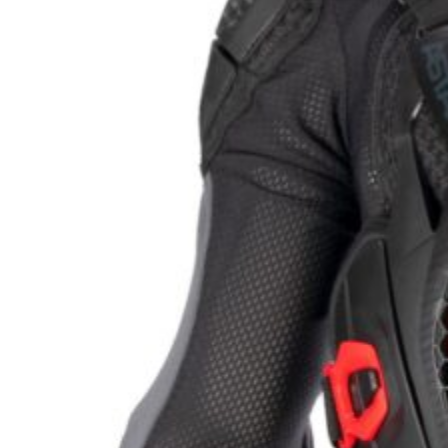
Kit ITV
Herramientas
Oulet
Motos
Motos nuevas
Motos ocasión
ADVENTURE INFANTIL
Equipamiento piloto
Botas
Camisetas
Cascos
Chaquetas
Guantes
Mochilas y riñoneras
Protecciones