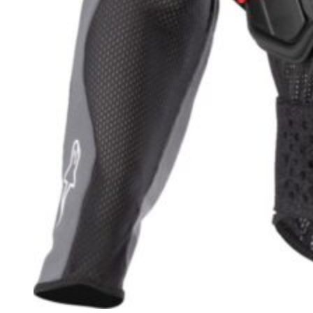
Pantalones
Paddock
Oulet
Recambio moto
Mandos y controles
Trasmisión
Suspensión
Aceites y lubricantes
Mantenimiento
Plásticos
Protecciones
Motor
Embrague
Ruedas
Frenos
Escape