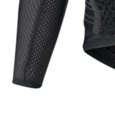
Kit ITV
Herramientas
Oulet
Motos
Motos nuevas
Motos ocasión