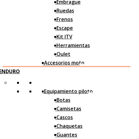
Embrague
Ruedas
Frenos
Escape
Kit ITV
Herramientas
Oulet
Accesorios moto
ENDURO
Asientos
Caballetes
Equipamiento piloto
Sistema paro
Botas
Reguladores
Camisetas
Cascos
Tapones Manillar
Chaquetas
Estriberas
Guantes