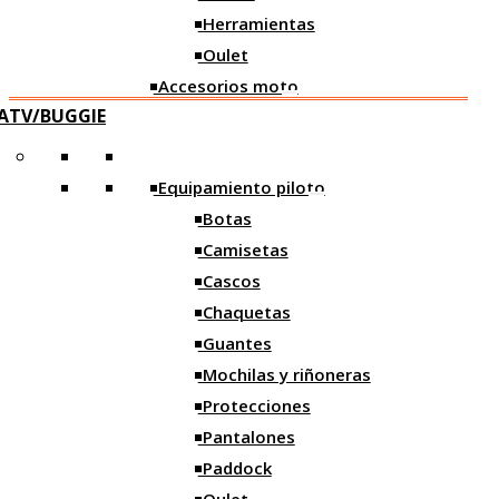
Escape
Herramientas
Kit ITV
Oulet
Herramientas
Accesorios moto
Oulet
ATV/BUGGIE
Asientos
Motos
Caballetes
Equipamiento piloto
Motos nuevas
Sistema paro
Botas
Motos ocasión
Reguladores
Camisetas
Cascos
Tapones Manillar
Chaquetas
Estriberas
Guantes
Depósitos
Mochilas y riñoneras
Accesorios taller
Protecciones
Pantalones
Caballetes
Paddock
Garrafas y Medidores