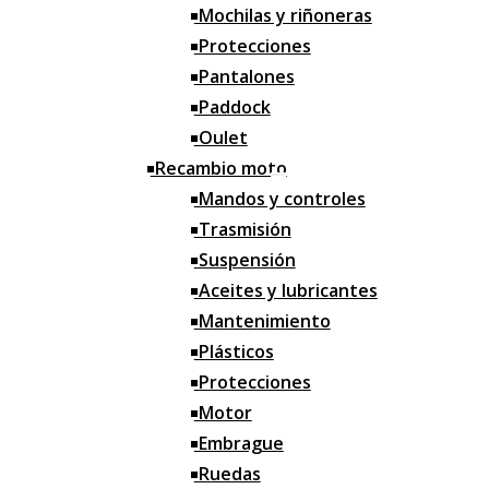
Depósitos
Mochilas y riñoneras
Accesorios taller
Protecciones
Pantalones
Caballetes
Paddock
Garrafas y Medidores
Oulet
Herramientas
Recambio moto
Correas
Mandos y controles
Trasmisión
Limpieza
Suspensión
Orden
Aceites y lubricantes
Mantenimiento
Grasa y selladores
Plásticos
Alfombras
Protecciones
Bridas
Motor
Iluminación
Embrague
Ruedas
Motos