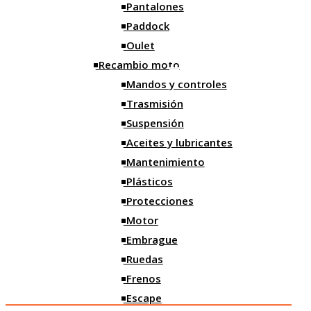
Correas
Pantalones
Paddock
Limpieza
Oulet
Orden
Recambio moto
Grasa y selladores
Mandos y controles
Trasmisión
Alfombras
Suspensión
Bridas
Aceites y lubricantes
Iluminación
Mantenimiento
Plásticos
Motos
Protecciones
Motos nuevas
Motor
Motos ocasión
Embrague
Ruedas
Frenos
Escape