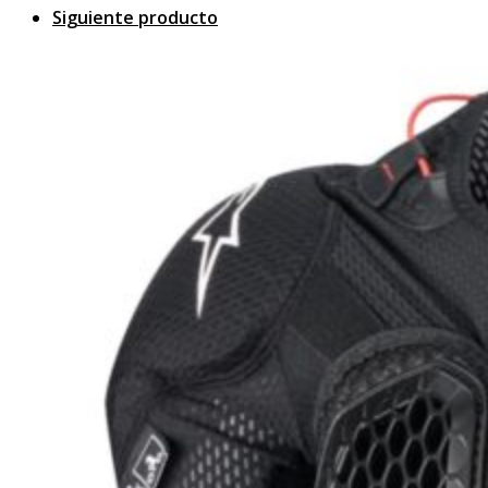
Kit ITV
Siguiente producto
Herramientas
Oulet
Motos
Motos nuevas
Motos ocasión
ATV/BUGGIE INFANTIL
Equipamiento piloto
Botas
Camisetas
Cascos
Chaquetas
Guantes
Mochilas y riñoneras
Protecciones