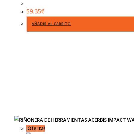
59.35
€
AÑADIR AL CARRITO
¡Oferta!