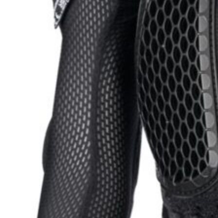
Pantalones
Paddock
Oulet
Recambio moto
Mandos y controles
Trasmisión
Suspensión
Aceites y lubricantes
Mantenimiento
Plásticos
Protecciones
Motor
Embrague
Ruedas
Frenos
Escape