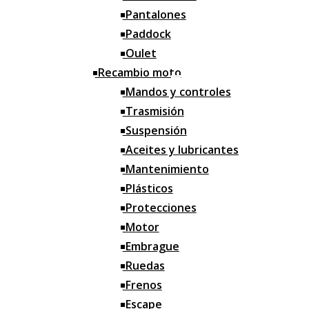
Pantalones
Caballetes
Paddock
Garrafas y Medidores
Oulet
Herramientas
Recambio moto
Correas
Mandos y controles
Trasmisión
Limpieza
Suspensión
Orden
Aceites y lubricantes
Mantenimiento
Grasa y selladores
Plásticos
Alfombras
Protecciones
Bridas
Motor
Iluminación
Embrague
Ruedas
Motos
Frenos
Motos nuevas
Escape