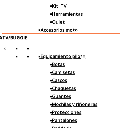
Motos ocasión
Kit ITV
Herramientas
Oulet
Accesorios moto
ATV/BUGGIE
Asientos
Caballetes
Equipamiento piloto
Sistema paro
Botas
Reguladores
Camisetas
Cascos
Tapones Manillar
Chaquetas
Estriberas
Guantes
Depósitos
Mochilas y riñoneras
Accesorios taller
Protecciones
Pantalones
Caballetes