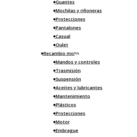
Guantes
Protecciones
Mochilas y riñoneras
Pantalones
Protecciones
Paddock
Pantalones
Oulet
Casual
Recambio moto
Oulet
Mandos y controles
Recambio moto
Trasmisión
Mandos y controles
Suspensión
Trasmisión
Aceites y lubricantes
Suspensión
Mantenimiento
Aceites y lubricantes
Plásticos
Mantenimiento
Protecciones
Plásticos
Motor
Protecciones
Embrague
Motor
Ruedas
Embrague
Frenos