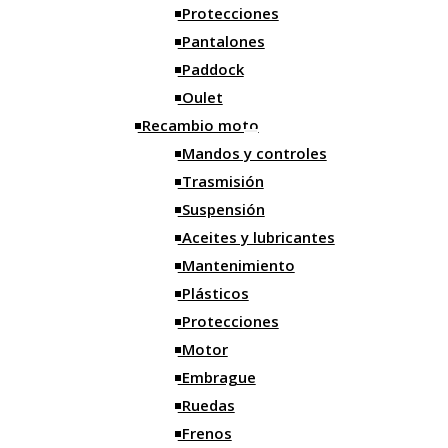
Accesorios taller
Protecciones
Protecciones
Pantalones
Pantalones
Caballetes
Paddock
Paddock
Garrafas y Medidores
Oulet
Oulet
Herramientas
Recambio moto
Recambio moto
Mandos y controles
Correas
Mandos y controles
Trasmisión
Trasmisión
Limpieza
Suspensión
Suspensión
Orden
Aceites y lubricantes
Aceites y lubricantes
Mantenimiento
Mantenimiento
Grasa y selladores
Plásticos
Plásticos
Alfombras
Protecciones
Protecciones
Bridas
Motor
Motor
Iluminación
Embrague
Embrague
Ruedas
Ruedas
Motos
Frenos
Frenos
Motos nuevas