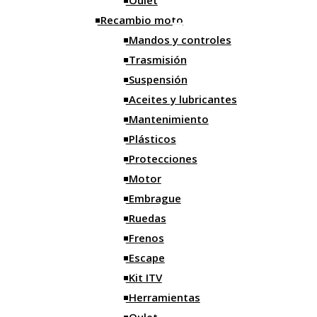
Oulet
Herramientas
Recambio moto
Correas
Mandos y controles
Trasmisión
Limpieza
Suspensión
Orden
Aceites y lubricantes
Mantenimiento
Grasa y selladores
Plásticos
Alfombras
Protecciones
Bridas
Motor
Iluminación
Embrague
Ruedas
Motos
Frenos
Motos nuevas
Escape
Motos ocasión
Kit ITV
Herramientas