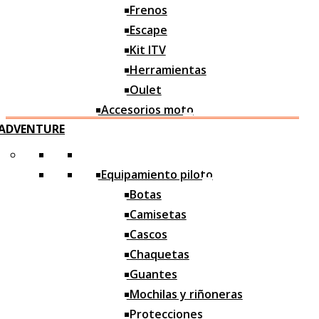
Frenos
Motos nuevas
Escape
Motos ocasión
Kit ITV
Herramientas
Oulet
Accesorios moto
ADVENTURE
Asientos
Caballetes
Equipamiento piloto
Sistema paro
Botas
Reguladores
Camisetas
Cascos
Tapones Manillar
Chaquetas
Estriberas
Guantes
Depósitos
Mochilas y riñoneras
Accesorios taller
Protecciones