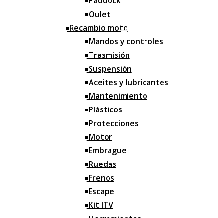
Paddock
Garrafas y Medidores
Oulet
Herramientas
Recambio moto
Correas
Mandos y controles
Trasmisión
Limpieza
Suspensión
Orden
Aceites y lubricantes
Mantenimiento
Grasa y selladores
Plásticos
Alfombras
Protecciones
Bridas
Motor
Iluminación
Embrague
Ruedas
Motos
Frenos
Motos nuevas
Escape
Motos ocasión
Kit ITV