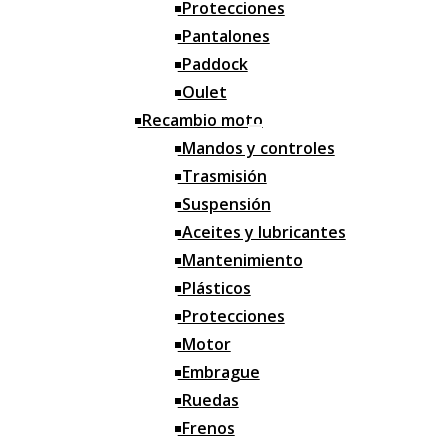
Protecciones
Correas
Pantalones
Paddock
Limpieza
Oulet
Orden
Recambio moto
Mandos y controles
Grasa y selladores
Trasmisión
Alfombras
Suspensión
Bridas
Aceites y lubricantes
Iluminación
Mantenimiento
Plásticos
Motos
Protecciones
Motos nuevas
Motor
Motos ocasión
Embrague
Ruedas
Frenos