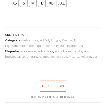
XS
S
M
L
XL
XXL
SKU:
TW3T55
Categorías:
Adventure
,
AIROH
,
Buggie
,
Cascos
,
Enduro
,
Equipamiento Piloto
,
Equipamiento Piloto - Infantil
,
Trail
Etiquetas:
accesorios
,
adventure
,
AIROH
,
almohadilla
,
atv
,
buggie
,
casco
,
enduro
,
helmet
,
mx
,
offroad
,
PILOTO
,
relleno
,
trail
DESCRIPCIÓN
INFORMACIÓN ADICIONAL