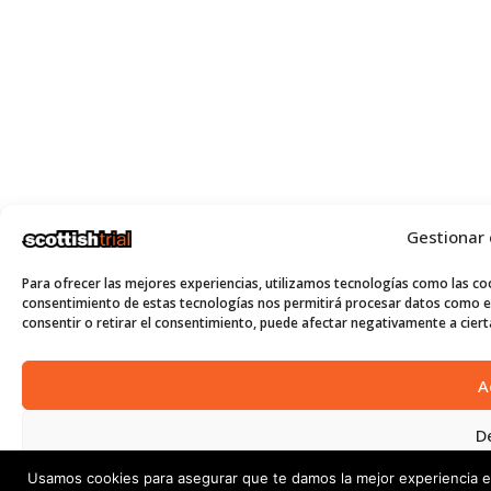
Gestionar
Para ofrecer las mejores experiencias, utilizamos tecnologías como las coo
consentimiento de estas tecnologías nos permitirá procesar datos como el
consentir o retirar el consentimiento, puede afectar negativamente a cierta
A
D
Usamos cookies para asegurar que te damos la mejor experiencia e
Ver p