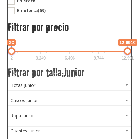
En stock
En oferta
(69)
Filtrar por precio
2€
12,991€
2
3,249
6,496
9,744
12,991
Botas Junior
Cascos Junior
Ropa Junior
Guantes Junior