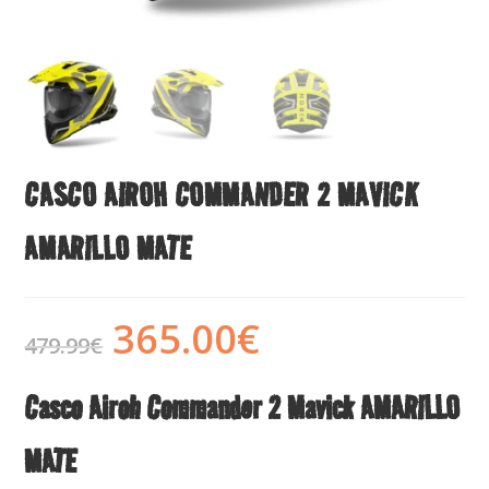
CASCO AIROH COMMANDER 2 MAVICK
AMARILLO MATE
365.00
€
479.99
€
Casco Airoh Commander 2 Mavick AMARILLO
MATE