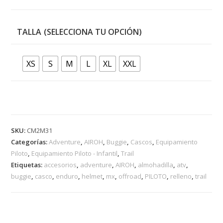
TALLA
XS
S
M
L
XL
XXL
SKU:
CM2M31
Categorías:
Adventure
,
AIROH
,
Buggie
,
Cascos
,
Equipamiento
Piloto
,
Equipamiento Piloto - Infantil
,
Trail
Etiquetas:
accesorios
,
adventure
,
AIROH
,
almohadilla
,
atv
,
buggie
,
casco
,
enduro
,
helmet
,
mx
,
offroad
,
PILOTO
,
relleno
,
trail