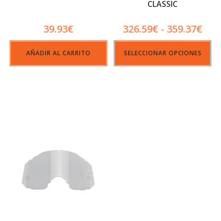
CLASSIC
39.93
€
326.59
€
359.37
€
-
AÑADIR AL CARRITO
SELECCIONAR OPCIONES