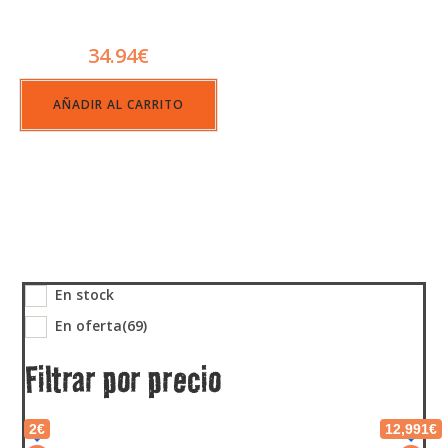
34.94
€
AÑADIR AL CARRITO
En stock
En oferta
(69)
Filtrar por precio
2€
12,991€