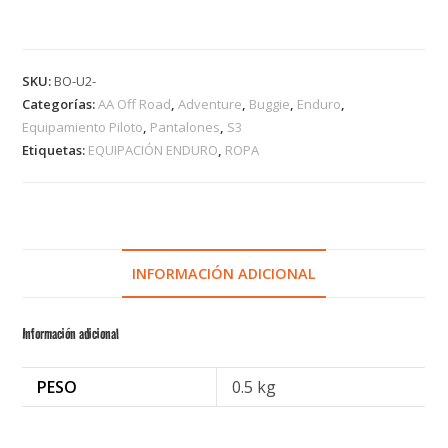
SKU:
BO-U2-
Categorías:
AA Off Road
,
Adventure
,
Buggie
,
Enduro
,
Equipamiento Piloto
,
Pantalones
,
S3
Etiquetas:
EQUIPACIÓN ENDURO
,
ROPA
INFORMACIÓN ADICIONAL
Información adicional
PESO
0.5 kg